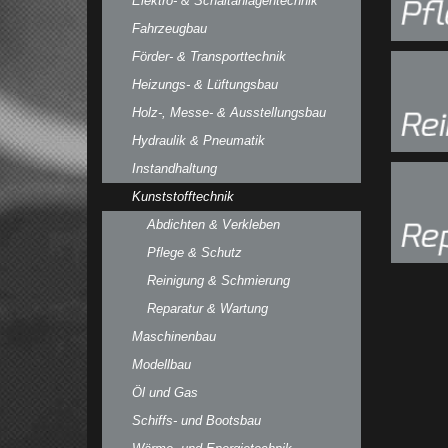
Elektro- & Schaltanlagentechnik
Fahrzeugbau
Förder- & Transporttechnik
Heizungs- & Lüftungsbau
Holz-, Messe- & Ausstellungsbau
Hydraulik & Pneumatik
Instandhaltung
Kunststofftechnik
Abdichten & Verkleben
Pflege & Schutz
Reinigung & Schmierung
Reparatur & Wartung
Maschinenbau
Modellbau
Öl und Gas
Schiffs- und Bootsbau