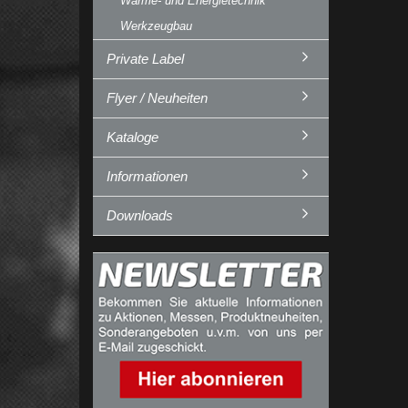
Wärme- und Energietechnik
Werkzeugbau
Private Label
Flyer / Neuheiten
Kataloge
Informationen
Downloads