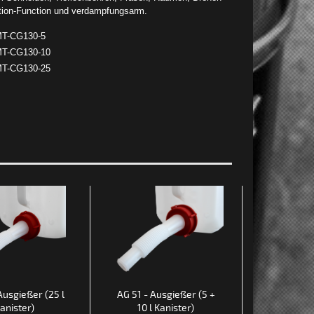
ction-Function und verdampfungsarm.
T-CG130-5
T-CG130-10
T-CG130-25
Ausgießer (25 l
AG 51 - Ausgießer (5 +
AFT 61 - A
anister)
10 l Kanister)
l Ka