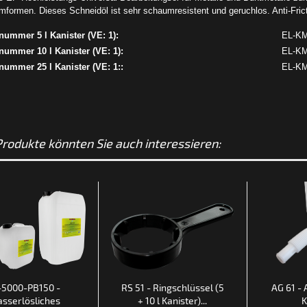
mformen. Dieses Schneidöl ist sehr schaumresistent und geruchlos. Anti-Fri
lnummer 5 l Kanister (VE: 1):
EL-KM
lnummer 10 l Kanister (VE: 1):
EL-KM
lnummer 25 l Kanister (VE: 1::
EL-KM
Produkte könnten Sie auch interessieren:
-5000-PB150 -
RS 51 - Ringschlüssel (5
AG 61 - 
sserlösliches
+ 10 l Kanister)...
K