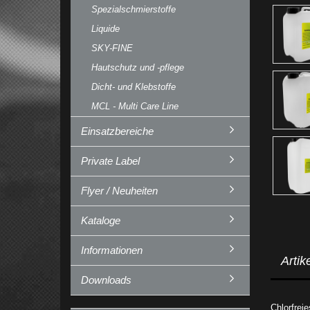
Spezialschmierstoffe
Liquide
SKY-FINE
Hautschutz und -pflege
Dicht- und Klebstoffe
MCL - Multi Care Line
Einsatzbereiche
Private Label
Flyer / Neuheiten
Kataloge
Informationen
Artik
Downloads
Chlorfrei