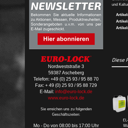
und Kaltu
Artike
Artike
Artike
Diese 
Nordweststraße 3
59387 Ascheberg
Telefon: +49 (0) 25 93 / 95 88 70
Fax: + 49 (0) 25 93 / 95 88 729
E-Mail:
info@euro-lock.de
www.euro-lock.de
Sie erreichen uns zu folgenden
Geschäftszeiten:
EL-5000-PB422 -
RS 61 - Ringschlüssel
EL
Wasserlösliches
(25 l Kanister)
Wa
Mo - Do von 08:00 bis 17:00 Uhr