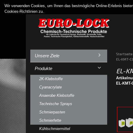
Wir verwenden Cookies, um Ihnen das bestmögliche Online-Erlebnis biet
Cookies-Richtlinien zu.
Startseite
Unsere Ziele
EL-KMT-CG
Produkte
EL-KM
Artikeln
2K-Klebstoffe
EL-KMT-C
Cyanacrylate
Anaerobe Klebstoffe
Technische Sprays
Schmierpasten
Schmierfette
Kühlschmiermittel