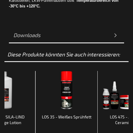
Karosserien, LKW-Führerhäusern usw.
Temperaturbereich von
-30°C bis +120°C.
Downloads
Diese Produkte könnten Sie auch interessieren:
0 - SILA-LIND
LOS 35 - Weißes Sprühfett
LOS 475 - An
lege Lotion
Ceramic 