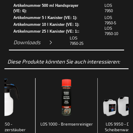
Artikelnummer 500 ml Handsprayer
LOS
(VE: 6):
7950
Artikelnummer 5 l Kanister (VE: 1):
LOS
7950-5
Artikelnummer 10 l Kanister (VE: 1):
LOS
Artikelnummer 25 l Kanister (VE: 1::
7950-10
LOS
Downloads
7950-25
Diese Produkte könnten Sie auch interessieren:
Z 850 -
LOS 1000 - Bremsenreiniger
LOS 9950 - Def
mpzerstäuber
Scheibenwasch